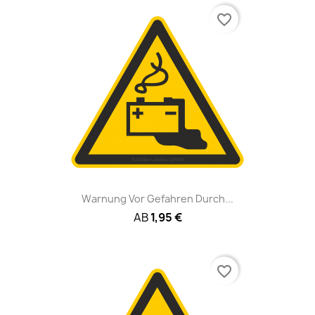
favorite_border
Warnung Vor Gefahren Durch...
AB
1,95 €
favorite_border