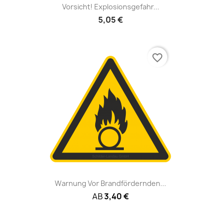
Vorsicht! Explosionsgefahr...
5,05 €
favorite_border
Warnung Vor Brandfördernden...
AB
3,40 €