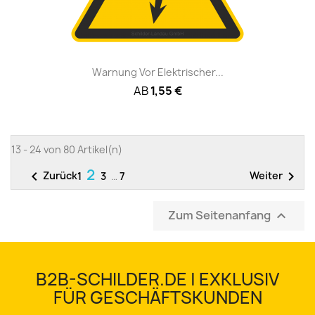
Warnung Vor Elektrischer...
AB
1,55 €
13 - 24 von 80 Artikel(n)
2


Zurück
Weiter
1
3
…
7
Zum Seitenanfang

B2B-SCHILDER.DE | EXKLUSIV
FÜR GESCHÄFTSKUNDEN