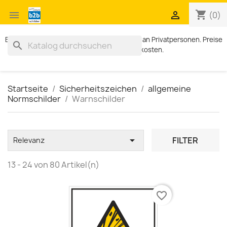
shopping_cart


(0)
Exklusiv für Geschäftskunden. Kein Verkauf an Privatpersonen. Preise
search
zzgl. MWST und Versandkosten.
Startseite
Sicherheitszeichen
allgemeine
Normschilder
Warnschilder

FILTER
Relevanz
13 - 24 von 80 Artikel(n)
favorite_border