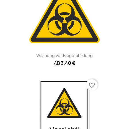
Warnung Vor Biogefährdung
AB
3,40 €
favorite_border