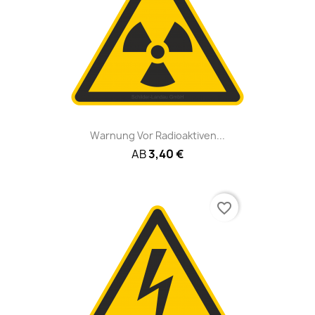
Warnung Vor Radioaktiven...
AB
3,40 €
favorite_border