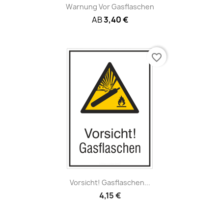
Warnung Vor Gasflaschen
AB
3,40 €
favorite_border
Vorsicht! Gasflaschen...
4,15 €