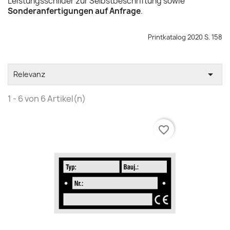
Leistungsschilder zur Selbstbeschriftung sowie
Sonderanfertigungen auf Anfrage
.
Printkatalog 2020 S. 158

Relevanz
1 - 6 von 6 Artikel(n)
favorite_border