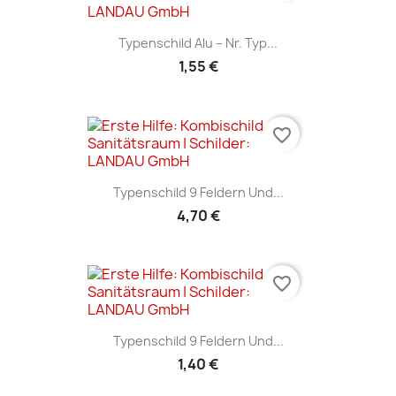
Typenschild Alu – Nr. Typ...
1,55 €
favorite_border
Typenschild 9 Feldern Und...
4,70 €
favorite_border
Typenschild 9 Feldern Und...
1,40 €