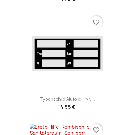
favorite_border
Typenschild Alufolie – Nr....
4,55 €
favorite_border