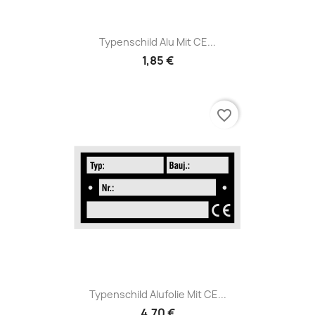
Typenschild Alu Mit CE...
1,85 €
favorite_border
Typenschild Alufolie Mit CE...
4,70 €