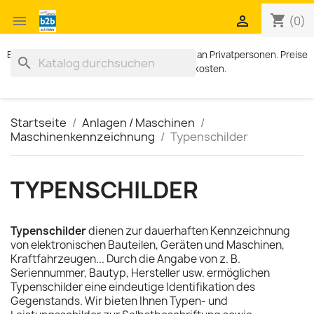
shopping_cart


(0)
Exklusiv für Geschäftskunden. Kein Verkauf an Privatpersonen. Preise
search
zzgl. MWST und Versandkosten.
Startseite
Anlagen / Maschinen
Maschinenkennzeichnung
Typenschilder
TYPENSCHILDER
Typenschilder
dienen zur dauerhaften Kennzeichnung
von elektronischen Bauteilen, Geräten und Maschinen,
Kraftfahrzeugen... Durch die Angabe von z. B.
Seriennummer, Bautyp, Hersteller usw. ermöglichen
Typenschilder eine eindeutige Identifikation des
Gegenstands. Wir bieten Ihnen Typen- und