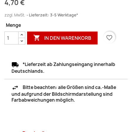
4,70 €
zzgl. MwSt.
Lieferzeit: 3-5 Werktage*
Menge

favorite_border
IN DEN WARENKORB
*Lieferzeit ab Zahlungseingang innerhalb
Deutschlands.
Bitte beachten: alle Größen sind ca.-Maße
und aufgrund der Bildschirmdarstellung sind
Farbabweichungen möglich.