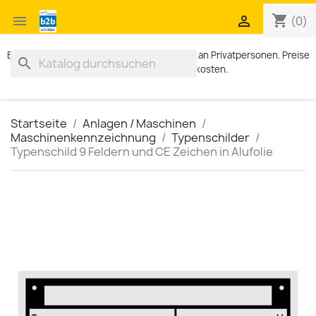
shopping_cart


(0)
Exklusiv für Geschäftskunden. Kein Verkauf an Privatpersonen. Preise
search
zzgl. MWST und Versandkosten.
Startseite
Anlagen / Maschinen
Maschinenkennzeichnung
Typenschilder
Typenschild 9 Feldern und CE Zeichen in Alufolie