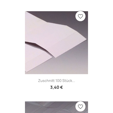
favorite_border
Zuschnitt 100 Stück...
3,40 €
favorite_border