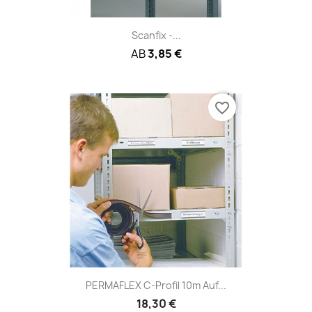
Scanfix -...
AB
3,85 €
favorite_border
PERMAFLEX C-Profil 10m Auf...
18,30 €