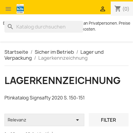
shopping_cart


(0)
Exklusiv für Geschäftskunden. Kein Verkauf an Privatpersonen. Preise
search
zzgl. MWST und Versandkosten.
Startseite
Sicher im Betrieb
Lager und
Verpackung
Lagerkennzeichnung
LAGERKENNZEICHNUNG
Ptinkatalog Signsafty 2020 S. 150-151

FILTER
Relevanz