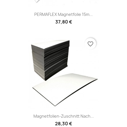
PERMAFLEX Magnetfolie 15m...
37,80 €
favorite_border
Magnetfolien-Zuschnitt Nach...
28,30 €