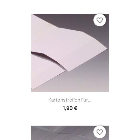
favorite_border
Kartonstreifen Für...
1,90 €
favorite_border