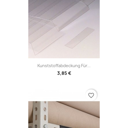
Kunststoffabdeckung Für...
3,85 €
favorite_border