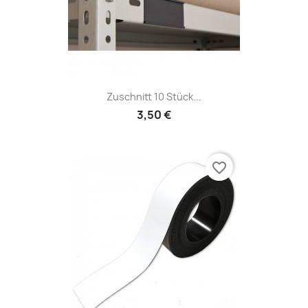
Zuschnitt 10 Stück...
3,50 €
favorite_border