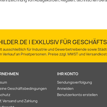
Kennzeichnung von Ablagekörben, Regalen, technischen Geräte
ILDER.DE | EXKLUSIV FÜR GESCHÄF
lt ausschließlich für Industrie und Gewerbetreibende sowie Stä
in Verkauf an Privatpersonen. Preise zzgl. MWST und Versandkost
RNEHMEN
IHR KONTO
ssum
Sendungsverfolgung
meine Geschäftsbedingungen
Anmelden
schutz
Benutzerkonto erstellen
f, Versand und Zahlung