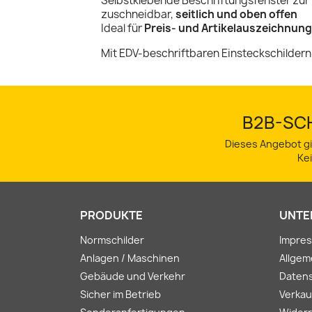
Selbstklebende Beschriftungsfenster zur 
zuschneidbar,
seitlich und oben offen
Ideal für
Preis- und Artikelauszeichnung
Mit EDV-beschriftbaren Einsteckschildern
B2B-SCH
Dieses Angebot gi
Ke
PRODUKTE
UNTE
Normschilder
Impre
Anlagen / Maschinen
Allge
Gebäude und Verkehr
Daten
Sicher im Betrieb
Verkau