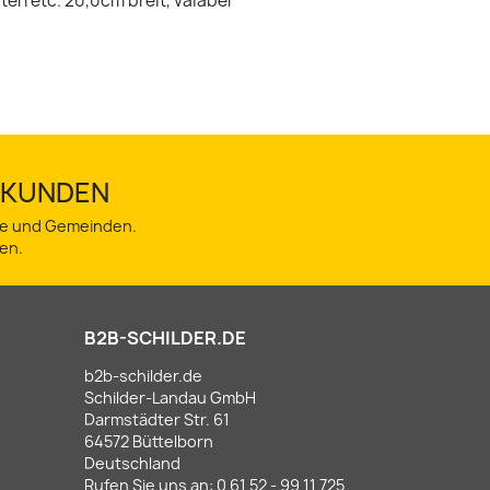
n etc. 20,0cm breit, vaiabel
TSKUNDEN
dte und Gemeinden.
en.
B2B-SCHILDER.DE
b2b-schilder.de
Schilder-Landau GmbH
Darmstädter Str. 61
64572 Büttelborn
Deutschland
Rufen Sie uns an:
0 61 52 - 99 11 725