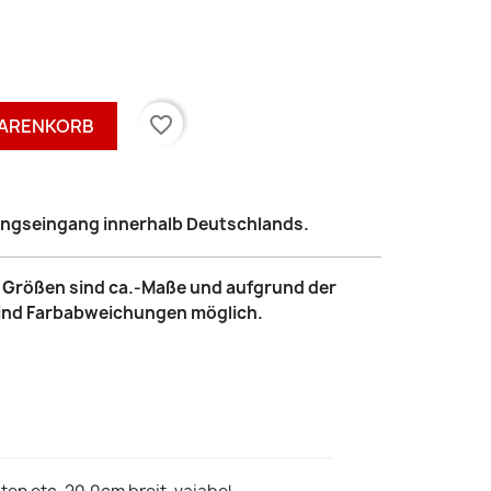
favorite_border
WARENKORB
lungseingang innerhalb Deutschlands.
le Größen sind ca.-Maße und aufgrund der
sind Farbabweichungen möglich.