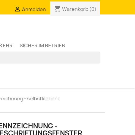
shopping_cart

Warenkorb
(0)
Anmelden
RKEHR
SICHER IM BETRIEB
zeichnung - selbstklebend
KENNZEICHNUNG -
BESCHRIFTUNGSFENSTER