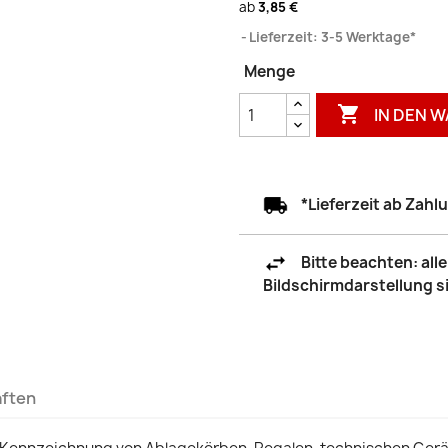
ab
3,85 €
Lieferzeit: 3-5 Werktage*
Menge

IN DEN 
*Lieferzeit ab Zah
Bitte beachten: al
Bildschirmdarstellung 
aften