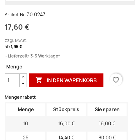
30.0247
Artikel-Nr.
17,60 €
zzgl. MwSt.
ab
1,95 €
Lieferzeit: 3-5 Werktage*
Menge

favorite_border
IN DEN WARENKORB
Mengenrabatt
Menge
Stückpreis
Sie sparen
10
16,00 €
16,00 €
25
14,40 €
80,00 €