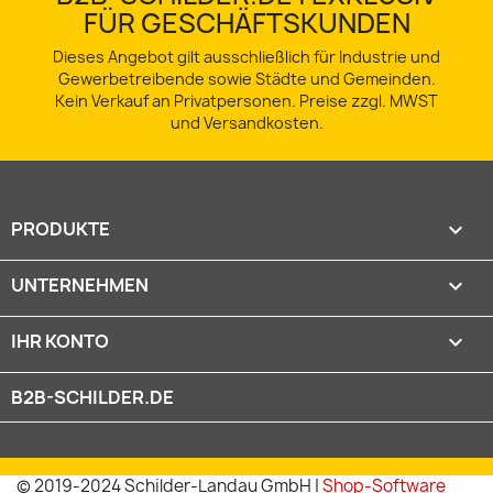
FÜR GESCHÄFTSKUNDEN
Dieses Angebot gilt ausschließlich für Industrie und
Gewerbetreibende sowie Städte und Gemeinden.
Kein Verkauf an Privatpersonen. Preise zzgl. MWST
und Versandkosten.
PRODUKTE

UNTERNEHMEN

IHR KONTO

B2B-SCHILDER.DE
© 2019-2024 Schilder-Landau GmbH |
Shop-Software