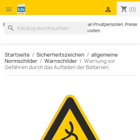
shopping_cart


(0)
Exklusiv für Geschäftskunden. Kein Verkauf an Privatpersonen. Preise
search
zzgl. MWST und Versandkosten.
Startseite
Sicherheitszeichen
allgemeine
Normschilder
Warnschilder
Warnung vor
Gefahren durch das Aufladen der Batterien