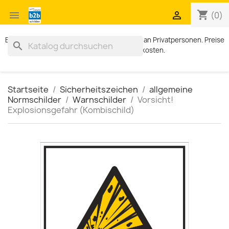
shopping_cart


(0)
Exklusiv für Geschäftskunden. Kein Verkauf an Privatpersonen. Preise
search
zzgl. MWST und Versandkosten.
Startseite
Sicherheitszeichen
allgemeine
Normschilder
Warnschilder
Vorsicht!
Explosionsgefahr (Kombischild)