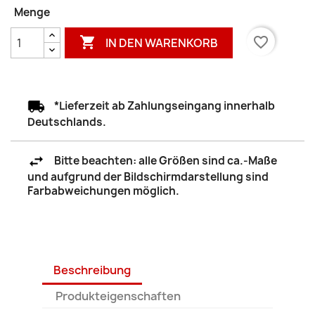
Menge

favorite_border
IN DEN WARENKORB
*Lieferzeit ab Zahlungseingang innerhalb
Deutschlands.
Bitte beachten: alle Größen sind ca.-Maße
und aufgrund der Bildschirmdarstellung sind
Farbabweichungen möglich.
Beschreibung
Produkteigenschaften