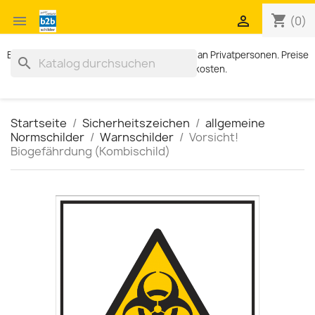
shopping_cart


(0)
Exklusiv für Geschäftskunden. Kein Verkauf an Privatpersonen. Preise
search
zzgl. MWST und Versandkosten.
Startseite
Sicherheitszeichen
allgemeine
Normschilder
Warnschilder
Vorsicht!
Biogefährdung (Kombischild)