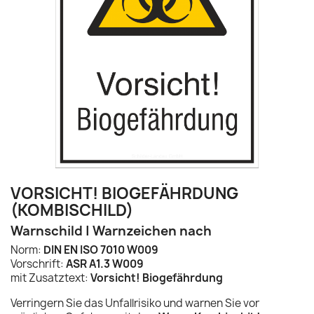
VORSICHT! BIOGEFÄHRDUNG
(KOMBISCHILD)
Warnschild | Warnzeichen nach
Norm:
DIN EN ISO 7010 W009
Vorschrift:
ASR A1.3 W009
mit Zusatztext:
Vorsicht! Biogefährdung
Verringern Sie das Unfallrisiko und warnen Sie vor