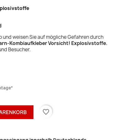
plosivstoffe
d
iko und weisen Sie auf mögliche Gefahren durch
rn-Kombiaufkleber Vorsicht! Explosivstoffe.
 und Besucher.
rktage*
favorite_border
WARENKORB