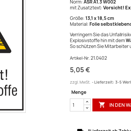
Norm:
ASR A1.3 W002
mit Zusatztext:
Vorsicht! Ex
Größe:
13,1 x 18,5 cm
Material:
Folie selbstkleben
Verringern Sie das Unfallris
Explosivstoffe hin mit dem
Wa
So schützen Sie Mitarbeiter
21.0402
Artikel-Nr.
5,05 €
zzgl. MwSt.
Lieferzeit: 3-5 We
Menge

IN DEN 