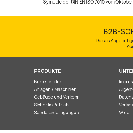
Symbole der DIN EN ISO 7010 vom Oktober
B2B-SCH
Dieses Angebot gi
Ke
PRODUKTE
UNTE
Normschilder
Impre
Anlagen / Maschinen
Allge
Gebäude und Verkehr
Daten
Sicher im Betrieb
Verkau
Sonderanfertigungen
Widerr