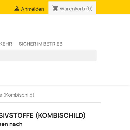
shopping_cart

Warenkorb
(0)
Anmelden
RKEHR
SICHER IM BETRIEB
fe (Kombischild)
SIVSTOFFE (KOMBISCHILD)
hen nach