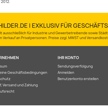
 2012.
ILDER.DE | EXKLUSIV FÜR GESCHÄF
lt ausschließlich für Industrie und Gewerbetreibende sowie Stä
in Verkauf an Privatpersonen. Preise zzgl. MWST und Versandkost
RNEHMEN
IHR KONTO
ssum
Sendungsverfolgung
meine Geschäftsbedingungen
Anmelden
schutz
Benutzerkonto erstellen
f, Versand und Zahlung
ufsrecht