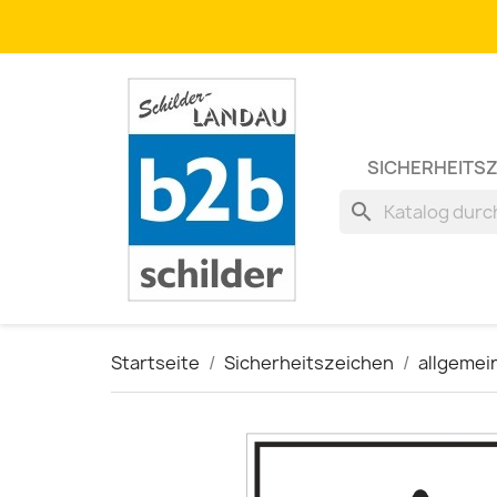
SICHERHEITS
search
Startseite
Sicherheitszeichen
allgemei