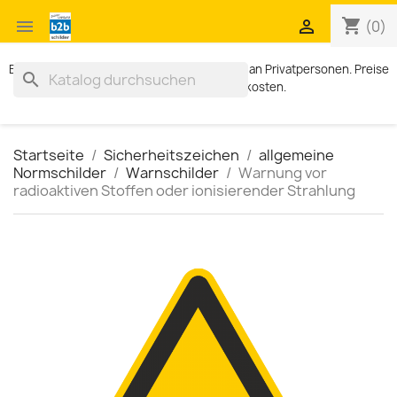
shopping_cart


(0)
Exklusiv für Geschäftskunden. Kein Verkauf an Privatpersonen. Preise
search
zzgl. MWST und Versandkosten.
Startseite
Sicherheitszeichen
allgemeine
Normschilder
Warnschilder
Warnung vor
radioaktiven Stoffen oder ionisierender Strahlung