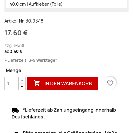
40,0 cm | Aufkleber (Folie)
30.0348
Artikel-Nr.
17,60 €
zzgl. MwSt.
ab
3,40 €
Lieferzeit: 3-5 Werktage*
Menge

favorite_border
IN DEN WARENKORB
*Lieferzeit ab Zahlungseingang innerhalb
Deutschlands.