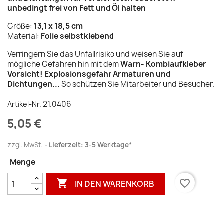
unbedingt frei von Fett und Öl halten
Größe:
13,1 x 18,5 cm
Material:
Folie selbstklebend
Verringern Sie das Unfallrisiko und weisen Sie auf
mögliche Gefahren hin mit dem
Warn- Kombiaufkleber
Vorsicht! Explosionsgefahr Armaturen und
Dichtungen...
So schützen Sie Mitarbeiter und Besucher.
21.0406
Artikel-Nr.
5,05 €
zzgl. MwSt.
Lieferzeit: 3-5 Werktage*
Menge

favorite_border
IN DEN WARENKORB