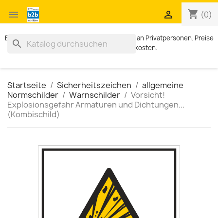
shopping_cart


(0)
Exklusiv für Geschäftskunden. Kein Verkauf an Privatpersonen. Preise
search
zzgl. MWST und Versandkosten.
Startseite
Sicherheitszeichen
allgemeine
Normschilder
Warnschilder
Vorsicht!
Explosionsgefahr Armaturen und Dichtungen...
(Kombischild)