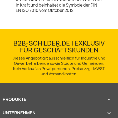
in Kraft und beinhaltet die Symbole der DIN
EN ISO 7010 vom Oktober 2012.
B2B-SCHILDER.DE | EXKLUSIV
FÜR GESCHÄFTSKUNDEN
Dieses Angebot gilt ausschließlich für Industrie und
Gewerbetreibende sowie Städte und Gemeinden.
Kein Verkauf an Privatpersonen. Preise zzgl. MWST
und Versandkosten.
PRODUKTE

UNTERNEHMEN
