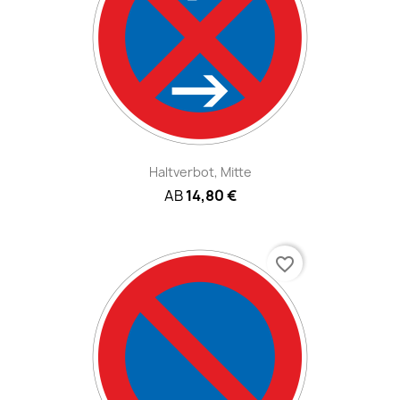
Haltverbot, Mitte
AB
14,80 €
favorite_border