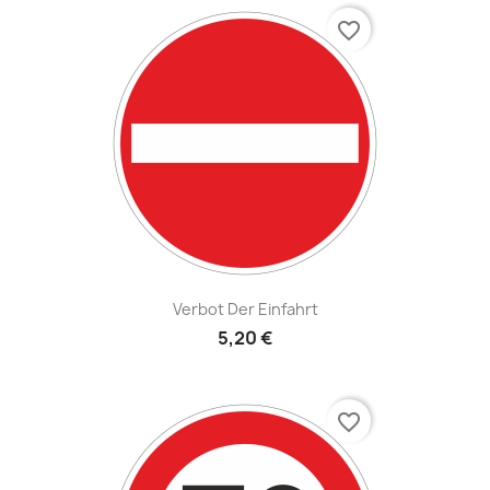
favorite_border
Verbot Der Einfahrt
5,20 €
favorite_border