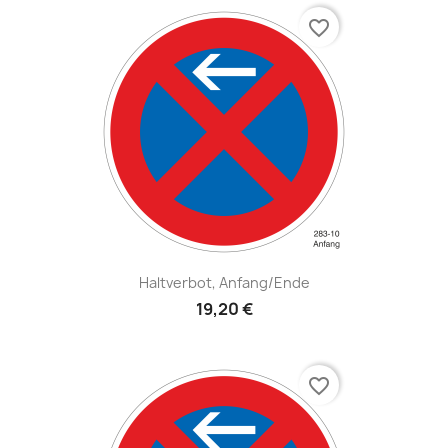
favorite_border
Haltverbot, Anfang/Ende
19,20 €
favorite_border