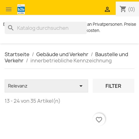
shopping_cart


(0)
Exklusiv für Geschäftskunden. Kein Verkauf an Privatpersonen. Preise
search
zzgl. MWST und Versandkosten.
Startseite
Gebäude und Verkehr
Baustelle und
Verkehr
innerbetriebliche Kennzeichnung

FILTER
Relevanz
13 - 24 von 35 Artikel(n)
favorite_border