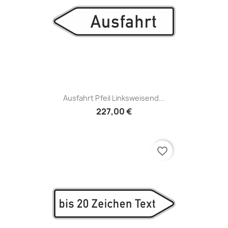
Ausfahrt Pfeil Linksweisend...
227,00 €
favorite_border