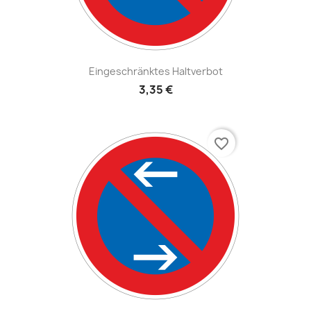
Eingeschränktes Haltverbot
3,35 €
favorite_border