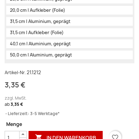
20,0 cm | Aufkleber (Folie)
31,5 cm | Aluminium, geprägt
31,5 cm | Aufkleber (Folie)
40,1 cm | Aluminium, geprägt
50,0 cm | Aluminium, geprägt
21.1212
Artikel-Nr.
3,35 €
zzgl. MwSt.
ab
3,35 €
Lieferzeit: 3-5 Werktage*
Menge

favorite_border
IN DEN WARENKORB