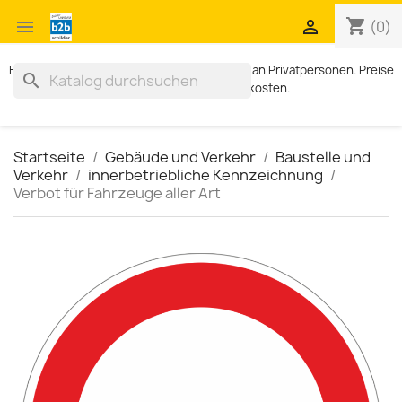
shopping_cart


(0)
Exklusiv für Geschäftskunden. Kein Verkauf an Privatpersonen. Preise
search
zzgl. MWST und Versandkosten.
Startseite
Gebäude und Verkehr
Baustelle und
Verkehr
innerbetriebliche Kennzeichnung
Verbot für Fahrzeuge aller Art