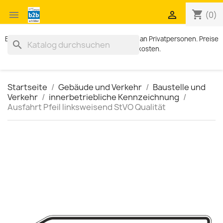
shopping_cart


(0)
Exklusiv für Geschäftskunden. Kein Verkauf an Privatpersonen. Preise
search
zzgl. MWST und Versandkosten.
Startseite
Gebäude und Verkehr
Baustelle und
Verkehr
innerbetriebliche Kennzeichnung
Ausfahrt Pfeil linksweisend StVO Qualität