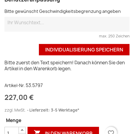
Bitte gewünscht Geschwindigkeitsbegrenzung angeben
max. 250 Zeichen
INDIVIDUALISIERUNG SPEICHERN
Bitte zuerst den Text speichern! Danach können Sie den
Artikel in den Warenkorb legen.
53.5797
Artikel-Nr.
227,00 €
zzgl. MwSt.
Lieferzeit: 3-5 Werktage*
Menge

favorite_border
IN DEN WARENKORB