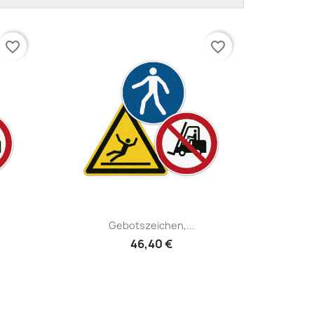
favorite_border
favorite_border
Schnellansicht

Gebotszeichen,...
46,40 €