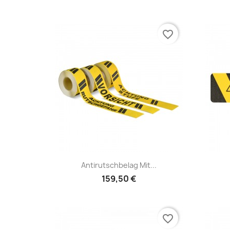
favorite_border
Schnellansicht

Antirutschbelag Mit...
159,50 €
favorite_border