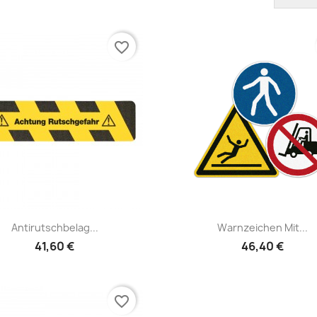
favorite_border
Schnellansicht
Schnellansicht


Antirutschbelag...
Warnzeichen Mit...
41,60 €
46,40 €
favorite_border