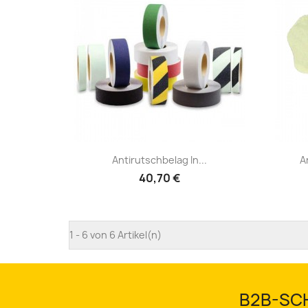
Schnellansicht

Antirutschbelag In...
A
40,70 €
1 - 6 von 6 Artikel(n)
B2B-SCH