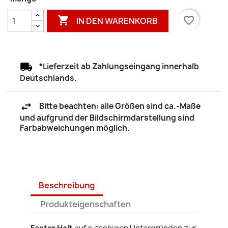

favorite_border
IN DEN WARENKORB
*Lieferzeit ab Zahlungseingang innerhalb
Deutschlands.
Bitte beachten: alle Größen sind ca.-Maße
und aufgrund der Bildschirmdarstellung sind
Farbabweichungen möglich.
Beschreibung
Produkteigenschaften