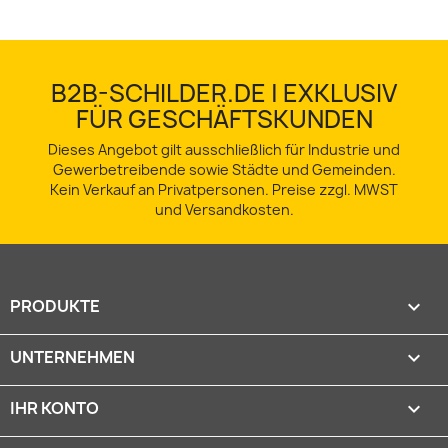
B2B-SCHILDER.DE | EXKLUSIV
FÜR GESCHÄFTSKUNDEN
Dieses Angebot gilt ausschließlich für Industrie und
Gewerbetreibende sowie Städte und Gemeinden.
Kein Verkauf an Privatpersonen. Preise zzgl. MWST
und Versandkosten.
PRODUKTE

UNTERNEHMEN

IHR KONTO
