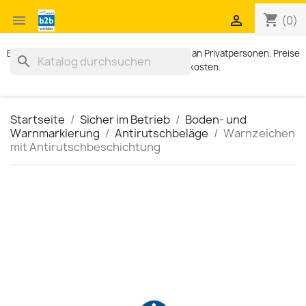
shopping_cart


(0)
Exklusiv für Geschäftskunden. Kein Verkauf an Privatpersonen. Preise
search
zzgl. MWST und Versandkosten.
Startseite
Sicher im Betrieb
Boden- und
Warnmarkierung
Antirutschbeläge
Warnzeichen
mit Antirutschbeschichtung