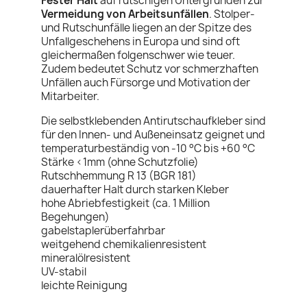
Fester Halt
auf rutschigen Untergründen zur
Vermeidung von Arbeitsunfällen
. Stolper-
und Rutschunfälle liegen an der Spitze des
Unfallgeschehens in Europa und sind oft
gleichermaßen folgenschwer wie teuer.
Zudem bedeutet Schutz vor schmerzhaften
Unfällen auch Fürsorge und Motivation der
Mitarbeiter.
Die selbstklebenden Antirutschaufkleber sind
für den Innen- und Außeneinsatz geignet und
temperaturbeständig von -10 °C bis +60 °C
Stärke <1mm (ohne Schutzfolie)
Rutschhemmung R 13 (BGR 181)
dauerhafter Halt durch starken Kleber
hohe Abriebfestigkeit (ca. 1 Million
Begehungen)
gabelstaplerüberfahrbar
weitgehend chemikalienresistent
mineralölresistent
UV-stabil
leichte Reinigung