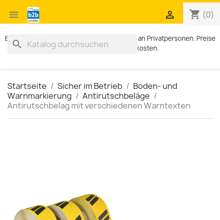
shopping_cart


(0)
Exklusiv für Geschäftskunden. Kein Verkauf an Privatpersonen. Preise
search
zzgl. MWST und Versandkosten.
Startseite
Sicher im Betrieb
Boden- und
Warnmarkierung
Antirutschbeläge
Antirutschbelag mit verschiedenen Warntexten