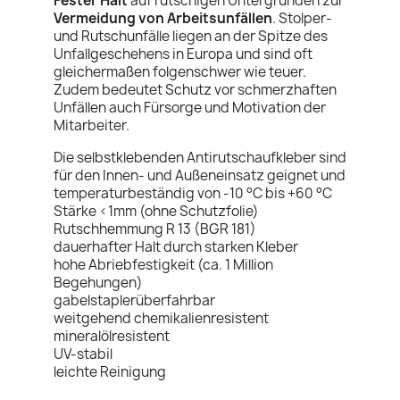
Fester Halt
auf rutschigen Untergründen zur
Vermeidung von Arbeitsunfällen
. Stolper-
und Rutschunfälle liegen an der Spitze des
Unfallgeschehens in Europa und sind oft
gleichermaßen folgenschwer wie teuer.
Zudem bedeutet Schutz vor schmerzhaften
Unfällen auch Fürsorge und Motivation der
Mitarbeiter.
Die selbstklebenden Antirutschaufkleber sind
für den Innen- und Außeneinsatz geignet und
temperaturbeständig von -10 °C bis +60 °C
Stärke <1mm (ohne Schutzfolie)
Rutschhemmung R 13 (BGR 181)
dauerhafter Halt durch starken Kleber
hohe Abriebfestigkeit (ca. 1 Million
Begehungen)
gabelstaplerüberfahrbar
weitgehend chemikalienresistent
mineralölresistent
UV-stabil
leichte Reinigung