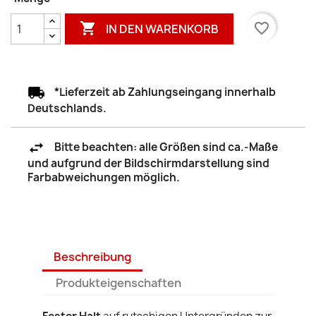

favorite_border
IN DEN WARENKORB
*Lieferzeit ab Zahlungseingang innerhalb
Deutschlands.
Bitte beachten: alle Größen sind ca.-Maße
und aufgrund der Bildschirmdarstellung sind
Farbabweichungen möglich.
Beschreibung
Produkteigenschaften