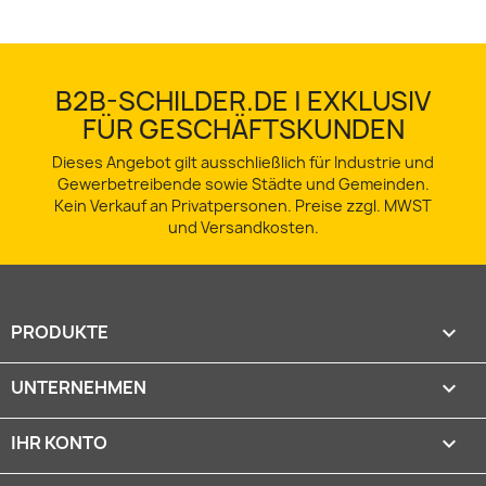
B2B-SCHILDER.DE | EXKLUSIV
FÜR GESCHÄFTSKUNDEN
Dieses Angebot gilt ausschließlich für Industrie und
Gewerbetreibende sowie Städte und Gemeinden.
Kein Verkauf an Privatpersonen. Preise zzgl. MWST
und Versandkosten.
PRODUKTE

UNTERNEHMEN

IHR KONTO
