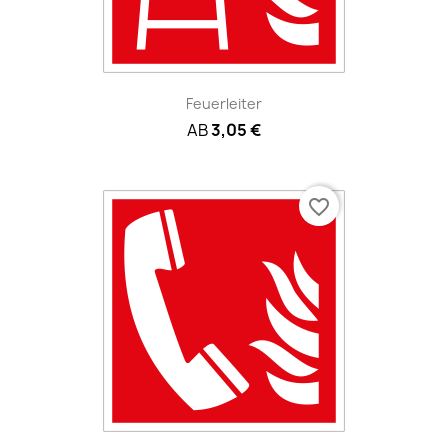
Feuerleiter
AB
3,05 €
favorite_border