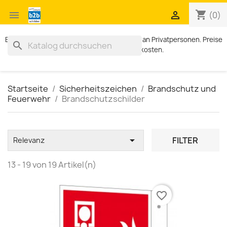
shopping_cart


(0)
Exklusiv für Geschäftskunden. Kein Verkauf an Privatpersonen. Preise
search
zzgl. MWST und Versandkosten.
Startseite
Sicherheitszeichen
Brandschutz und
Feuerwehr
Brandschutzschilder

FILTER
Relevanz
13 - 19 von 19 Artikel(n)
favorite_border