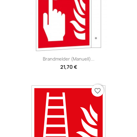
Brandmelder (manuell)...
21,70 €
favorite_border