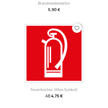
Brandmeldetelefon
5,90 €
favorite_border
Feuerlöscher (altes Symbol)
AB
4,75 €