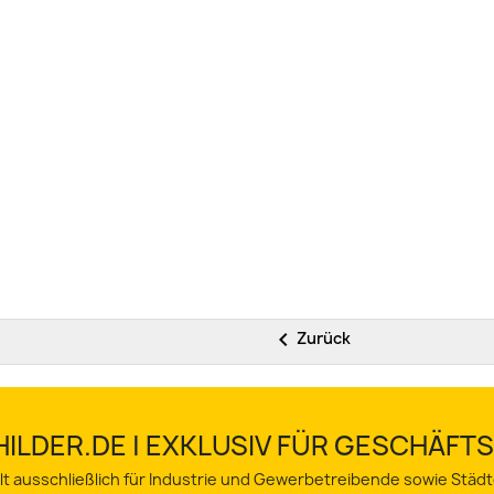

Zurück
ILDER.DE | EXKLUSIV FÜR GESCHÄF
lt ausschließlich für Industrie und Gewerbetreibende sowie Stä