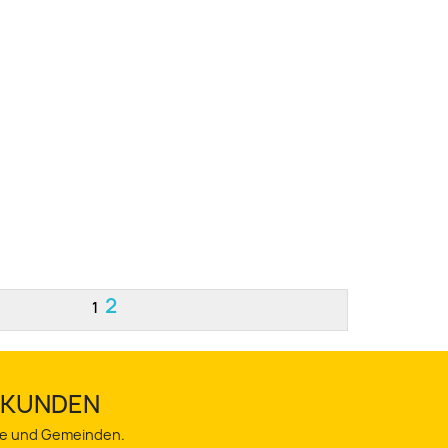
2
1
TSKUNDEN
dte und Gemeinden.