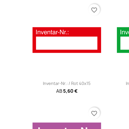
favorite_border
Schnellansicht

Inventar-Nr.: / Rot 40x15
I
AB
5,60 €
favorite_border