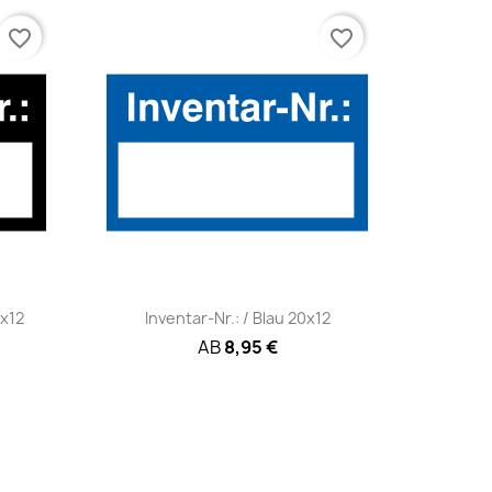
favorite_border
favorite_border
Schnellansicht

0x12
Inventar-Nr.: / Blau 20x12
AB
8,95 €