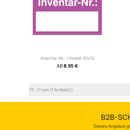
Schnellansicht

Inventar-Nr.: / Violett 20x12
AB
8,95 €
13 - 17 von 17 Artikel(n)
B2B-SCH
Dieses Angebot gi