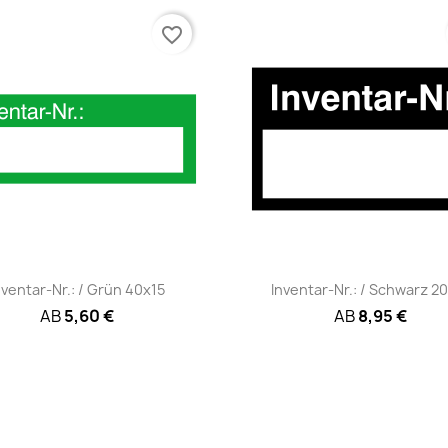
favorite_border
Schnellansicht
Schnellansicht


nventar-Nr.: / Grün 40x15
Inventar-Nr.: / Schwarz 2
AB
5,60 €
AB
8,95 €