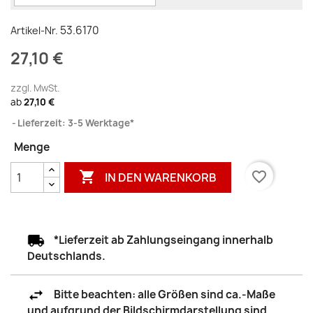
53.6170
Artikel-Nr.
27,10 €
zzgl. MwSt.
ab
27,10 €
Lieferzeit: 3-5 Werktage*
Menge

favorite_border
IN DEN WARENKORB
*Lieferzeit ab Zahlungseingang innerhalb
Deutschlands.
Bitte beachten: alle Größen sind ca.-Maße
und aufgrund der Bildschirmdarstellung sind