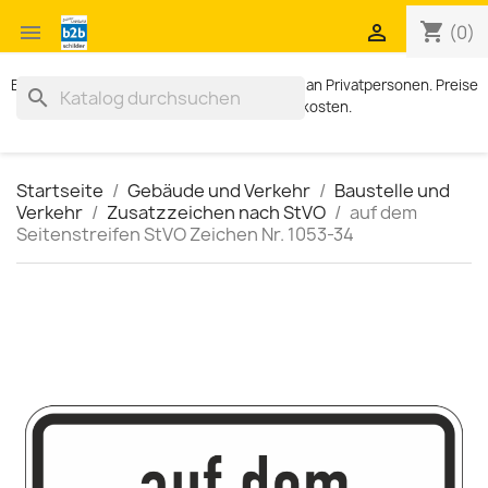
shopping_cart


(0)
Exklusiv für Geschäftskunden. Kein Verkauf an Privatpersonen. Preise
search
zzgl. MWST und Versandkosten.
Startseite
Gebäude und Verkehr
Baustelle und
Verkehr
Zusatzzeichen nach StVO
auf dem
Seitenstreifen StVO Zeichen Nr. 1053-34