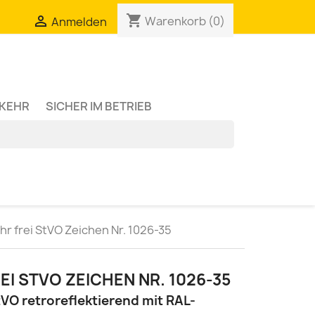
shopping_cart

Warenkorb
(0)
Anmelden
RKEHR
SICHER IM BETRIEB
hr frei StVO Zeichen Nr. 1026-35
EI STVO ZEICHEN NR. 1026-35
VO retroreflektierend mit RAL-