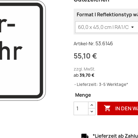
Format | Reflektionstyp w
53.6146
Artikel-Nr.
55,10 €
zzgl. MwSt.
ab
39,70 €
Lieferzeit: 3-5 Werktage*
Menge

IN DEN 
*Lieferzeit ab Zah