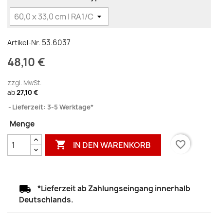
53.6037
Artikel-Nr.
48,10 €
zzgl. MwSt.
ab
27,10 €
Lieferzeit: 3-5 Werktage*
Menge

favorite_border
IN DEN WARENKORB
*Lieferzeit ab Zahlungseingang innerhalb
Deutschlands.