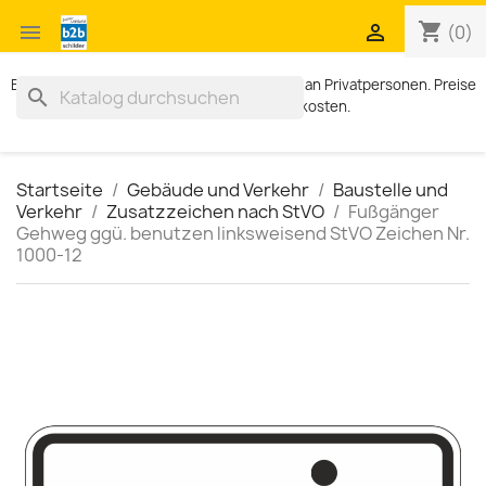
shopping_cart


(0)
Exklusiv für Geschäftskunden. Kein Verkauf an Privatpersonen. Preise
search
zzgl. MWST und Versandkosten.
Startseite
Gebäude und Verkehr
Baustelle und
Verkehr
Zusatzzeichen nach StVO
Fußgänger
Gehweg ggü. benutzen linksweisend StVO Zeichen Nr.
1000-12