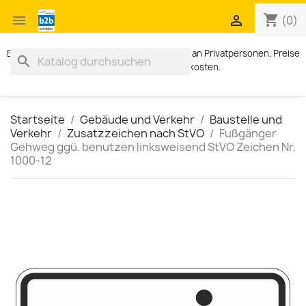
shopping_cart


(0)
Exklusiv für Geschäftskunden. Kein Verkauf an Privatpersonen. Preise
search
zzgl. MWST und Versandkosten.
Startseite
Gebäude und Verkehr
Baustelle und
Verkehr
Zusatzzeichen nach StVO
Fußgänger
Gehweg ggü. benutzen linksweisend StVO Zeichen Nr.
1000-12