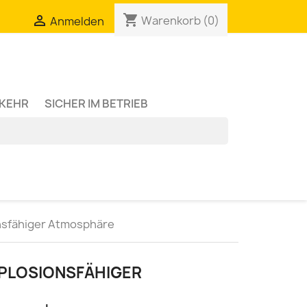
shopping_cart

Warenkorb
(0)
Anmelden
RKEHR
SICHER IM BETRIEB
nsfähiger Atmosphäre
PLOSIONSFÄHIGER