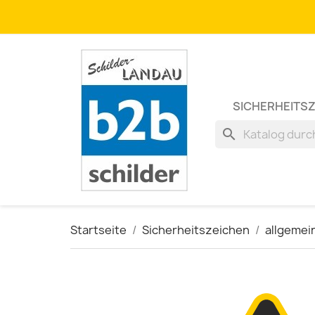
SICHERHEITS
search
Startseite
Sicherheitszeichen
allgemei