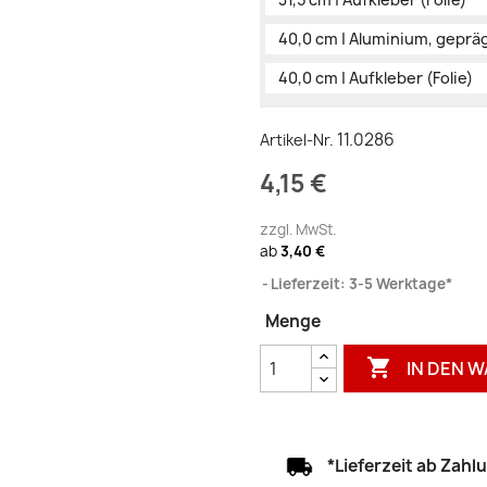
40,0 cm | Aluminium, geprä
40,0 cm | Aufkleber (Folie)
11.0286
Artikel-Nr.
4,15 €
zzgl. MwSt.
ab
3,40 €
Lieferzeit: 3-5 Werktage*
Menge

IN DEN 
*Lieferzeit ab Zah