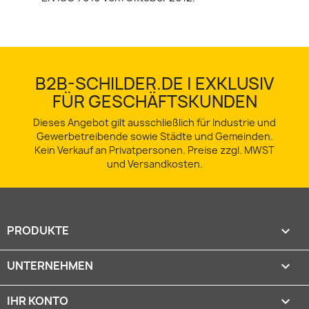
B2B-SCHILDER.DE | EXKLUSIV
FÜR GESCHÄFTSKUNDEN
Dieses Angebot gilt ausschließlich für Industrie und
Gewerbetreibende sowie Städte und Gemeinden.
Kein Verkauf an Privatpersonen. Preise zzgl. MWST
und Versandkosten.
PRODUKTE

UNTERNEHMEN

IHR KONTO
