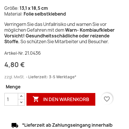
Größe:
13,1 x 18,5 cm
Material:
Folie selbstklebend
Verringern Sie das Unfallrisiko und warnen Sie vor
möglichen Gefahren mit dem
Warn- Kombiaufkleber
Vorsicht! Gesundheitsschädliche oder reizende
Stoffe.
So schützen Sie Mitarbeiter und Besucher.
21.0436
Artikel-Nr.
4,80 €
zzgl. MwSt.
Lieferzeit: 3-5 Werktage*
Menge

favorite_border
IN DEN WARENKORB
*Lieferzeit ab Zahlungseingang innerhalb