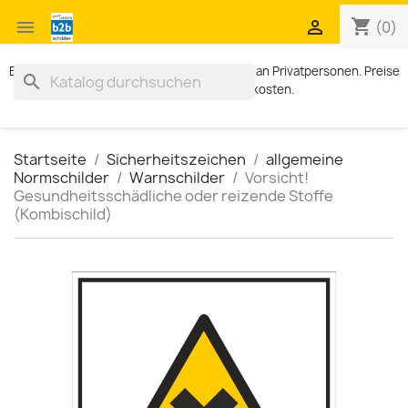
shopping_cart


(0)
Exklusiv für Geschäftskunden. Kein Verkauf an Privatpersonen. Preise
search
zzgl. MWST und Versandkosten.
Startseite
Sicherheitszeichen
allgemeine
Normschilder
Warnschilder
Vorsicht!
Gesundheitsschädliche oder reizende Stoffe
(Kombischild)