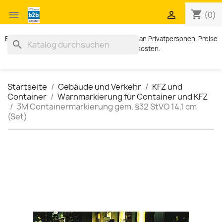
shopping_cart


(0)
Exklusiv für Geschäftskunden. Kein Verkauf an Privatpersonen. Preise
search
zzgl. MWST und Versandkosten.
Startseite
Gebäude und Verkehr
KFZ und
Container
Warnmarkierung für Container und KFZ
3M Containermarkierung gem. §32 StVO 14,1 cm
(Set)