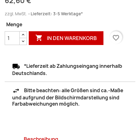
62,60 €
zzgl. MwSt.
Lieferzeit: 3-5 Werktage*
Menge

favorite_border
IN DEN WARENKORB
*Lieferzeit ab Zahlungseingang innerhalb
Deutschlands.
Bitte beachten: alle Größen sind ca.-Maße
und aufgrund der Bildschirmdarstellung sind
Farbabweichungen möglich.
Beschreibung