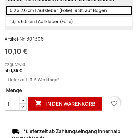
5,2 x 2,6 cm | Aufkleber (Folie), 9 St. auf Bogen
13,1 x 6,5 cm | Aufkleber (Folie)
30.1306
Artikel-Nr.
10,10 €
zzgl. MwSt.
ab
1,85 €
Lieferzeit: 3-5 Werktage*
Menge

favorite_border
IN DEN WARENKORB
*Lieferzeit ab Zahlungseingang innerhalb