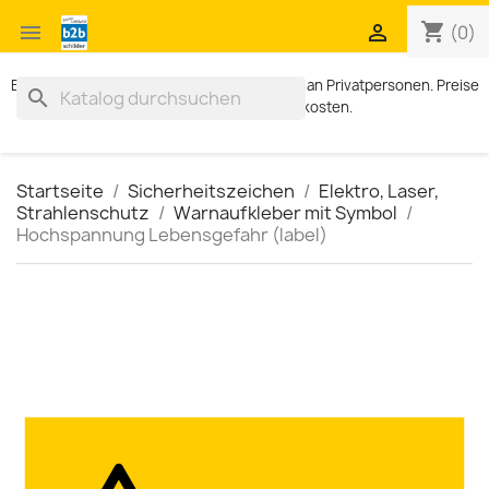
shopping_cart


(0)
Exklusiv für Geschäftskunden. Kein Verkauf an Privatpersonen. Preise
search
zzgl. MWST und Versandkosten.
Startseite
Sicherheitszeichen
Elektro, Laser,
Strahlenschutz
Warnaufkleber mit Symbol
Hochspannung Lebensgefahr (label)