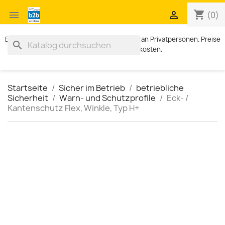
shopping_cart


(0)
Exklusiv für Geschäftskunden. Kein Verkauf an Privatpersonen. Preise
search
zzgl. MWST und Versandkosten.
Startseite
Sicher im Betrieb
betriebliche
Sicherheit
Warn- und Schutzprofile
Eck- /
Kantenschutz Flex, Winkle, Typ H+