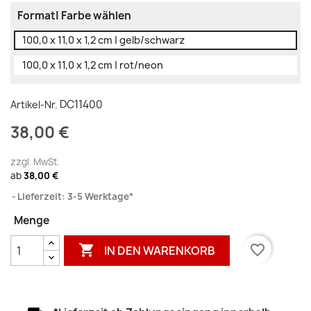
Format| Farbe wählen
100,0 x 11,0 x 1,2 cm | gelb/schwarz
100,0 x 11,0 x 1,2 cm | rot/neon
DC11400
Artikel-Nr.
38,00 €
zzgl. MwSt.
ab
38,00 €
Lieferzeit: 3-5 Werktage*
Menge

favorite_border
IN DEN WARENKORB