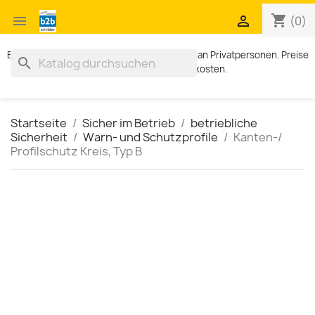
shopping_cart


(0)
Exklusiv für Geschäftskunden. Kein Verkauf an Privatpersonen. Preise
search
zzgl. MWST und Versandkosten.
Startseite
Sicher im Betrieb
betriebliche
Sicherheit
Warn- und Schutzprofile
Kanten-/
Profilschutz Kreis, Typ B