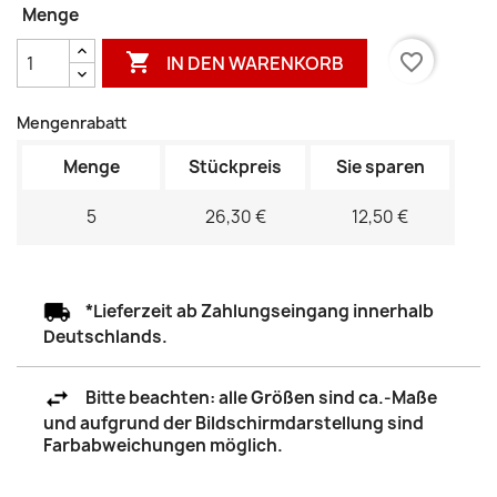
Menge

favorite_border
IN DEN WARENKORB
Mengenrabatt
Menge
Stückpreis
Sie sparen
5
26,30 €
12,50 €
*Lieferzeit ab Zahlungseingang innerhalb
Deutschlands.
Bitte beachten: alle Größen sind ca.-Maße
und aufgrund der Bildschirmdarstellung sind
Farbabweichungen möglich.