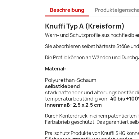
Beschreibung
Produkteigensch
Knuffi Typ A (Kreisform)
Warn- und Schutzprofile aus hochflexibl
Sie absorbieren selbst härteste Stöße un
Die Profile können an Wänden und Durchg
Material:
Polyurethan-Schaum
selbstklebend
stark haftender und alterungsbeständi
temperaturbeständig von
-40 bis +10
Innenmaß: 2,5 x 2,5 cm
Durch Konterdruck in einem patentierten 
Farbabrieb geschützt. Das garantiert sel
Prallschutz Produkte von Knuffi SHG könn