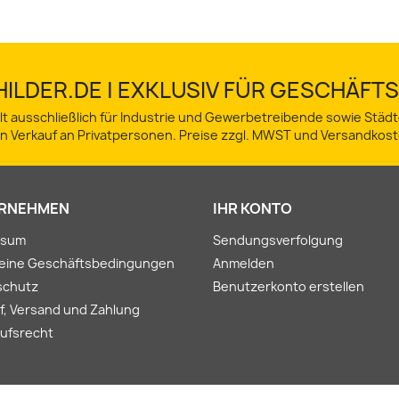
ILDER.DE | EXKLUSIV FÜR GESCHÄF
lt ausschließlich für Industrie und Gewerbetreibende sowie Stä
in Verkauf an Privatpersonen. Preise zzgl. MWST und Versandkost
RNEHMEN
IHR KONTO
ssum
Sendungsverfolgung
meine Geschäftsbedingungen
Anmelden
schutz
Benutzerkonto erstellen
f, Versand und Zahlung
ufsrecht