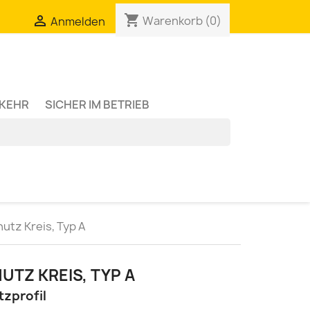
shopping_cart

Warenkorb
(0)
Anmelden
RKEHR
SICHER IM BETRIEB
utz Kreis, Typ A
UTZ KREIS, TYP A
tzprofil