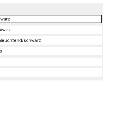
hwarz
chwarz
chleuchtend/schwarz
ss