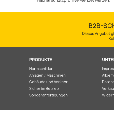
Flächenschutzprofil verwendet werden.
B2B-SCH
Dieses Angebot gi
Ke
PRODUKTE
UNTE
Normschilder
Impre
Anlagen / Maschinen
Allge
Gebäude und Verkehr
Daten
Sicher im Betrieb
Verkau
Sonderanfertigungen
Widerr