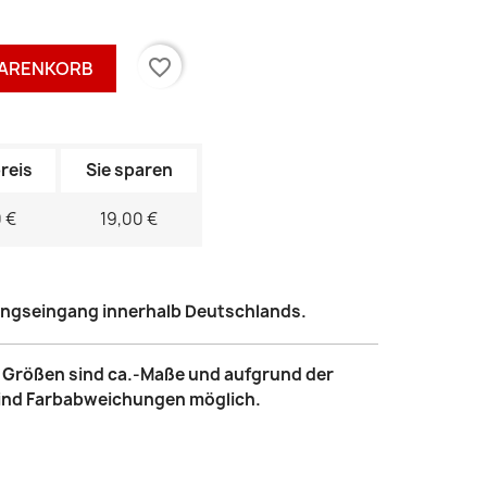
favorite_border
WARENKORB
reis
Sie sparen
 €
19,00 €
lungseingang innerhalb Deutschlands.
le Größen sind ca.-Maße und aufgrund der
sind Farbabweichungen möglich.