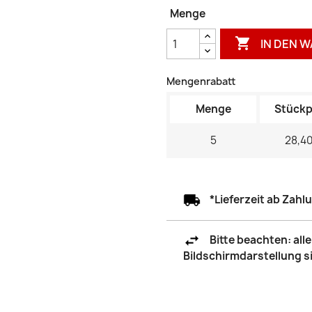
Menge

IN DEN 
Mengenrabatt
Menge
Stückp
5
28,40
*Lieferzeit ab Zah
Bitte beachten: al
Bildschirmdarstellung 