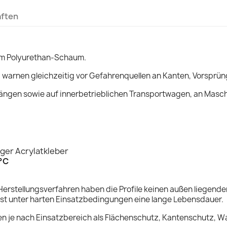
aften
em Polyurethan-Schaum.
d warnen gleichzeitig vor Gefahrenquellen an Kanten, Vorsprü
ängen sowie auf innerbetrieblichen Transportwagen, an Masc
ger Acrylatkleber
0°C
Herstellungsverfahren haben die Profile keinen außen liegend
bst unter harten Einsatzbedingungen eine lange Lebensdauer.
en je nach Einsatzbereich als Flächenschutz, Kantenschutz, W