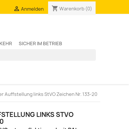
shopping_cart

Warenkorb
(0)
Anmelden
RKEHR
SICHER IM BETRIEB
 Auffstellung links StVO Zeichen Nr. 133-20
TELLUNG LINKS STVO Z