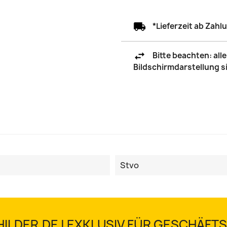
*Lieferzeit ab Zah
Bitte beachten: al
Bildschirmdarstellung 
Stvo
ILDER.DE | EXKLUSIV FÜR GESCHÄF