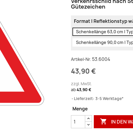
Verkehrsschild nach St
Gütezeichen
Format | Reflektionstyp w
Schenkellänge 63,0 cm | Ty
Schenkellänge 90,0 cm | Ty
53.6004
Artikel-Nr.
43,90 €
zzgl. MwSt.
ab
43,90 €
Lieferzeit: 3-5 Werktage*
Menge

IN DEN 