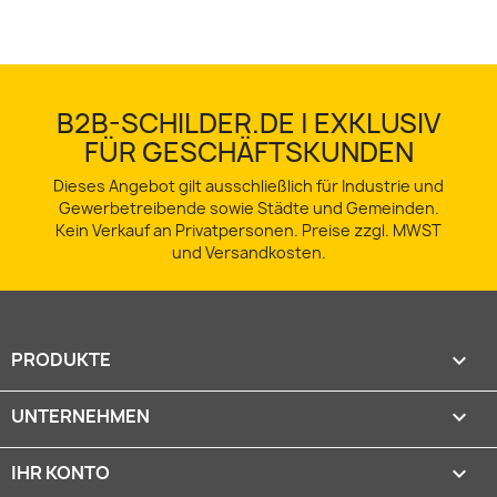
B2B-SCHILDER.DE | EXKLUSIV
FÜR GESCHÄFTSKUNDEN
Dieses Angebot gilt ausschließlich für Industrie und
Gewerbetreibende sowie Städte und Gemeinden.
Kein Verkauf an Privatpersonen. Preise zzgl. MWST
und Versandkosten.
PRODUKTE

UNTERNEHMEN

IHR KONTO
