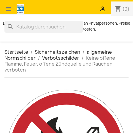
shopping_cart


(0)
Exklusiv für Geschäftskunden. Kein Verkauf an Privatpersonen. Preise
search
zzgl. MWST und Versandkosten.
Startseite
Sicherheitszeichen
allgemeine
Normschilder
Verbotsschilder
Keine offene
Flamme, Feuer, offene Zündquelle und Rauchen
verboten