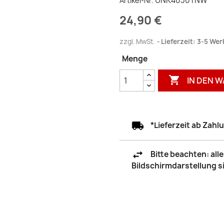
UNK4030TNW
Artikel-Nr.
24,90 €
zzgl. MwSt.
Lieferzeit: 3-5 We
Menge

IN DEN 
*Lieferzeit ab Zah
Bitte beachten: al
Bildschirmdarstellung 