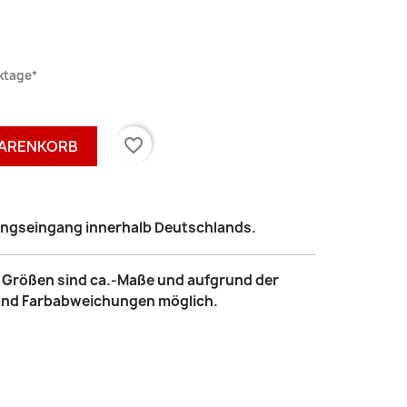
rktage*
favorite_border
WARENKORB
lungseingang innerhalb Deutschlands.
le Größen sind ca.-Maße und aufgrund der
sind Farbabweichungen möglich.