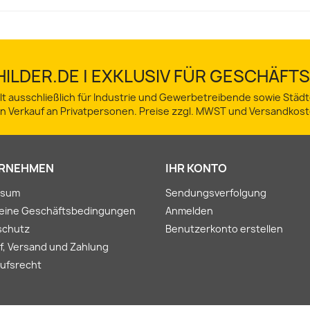
ILDER.DE | EXKLUSIV FÜR GESCHÄF
lt ausschließlich für Industrie und Gewerbetreibende sowie Stä
in Verkauf an Privatpersonen. Preise zzgl. MWST und Versandkost
RNEHMEN
IHR KONTO
ssum
Sendungsverfolgung
meine Geschäftsbedingungen
Anmelden
schutz
Benutzerkonto erstellen
f, Versand und Zahlung
ufsrecht