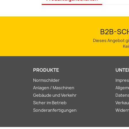
B2B-SCH
Dieses Angebot gi
Ke
PRODUKTE
UNTE
Normschilder
Impre
Anlagen / Maschinen
Allge
Gebäude und Verkehr
Daten
Sicher im Betrieb
Verkau
Sonderanfertigungen
Widerr