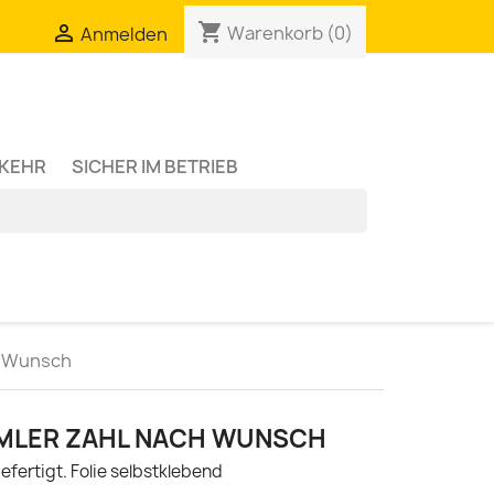
shopping_cart

Warenkorb
(0)
Anmelden
RKEHR
SICHER IM BETRIEB
h Wunsch
MMLER ZAHL NACH WUNSCH
gefertigt. Folie selbstklebend