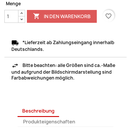
Menge

favorite_border
IN DEN WARENKORB
*Lieferzeit ab Zahlungseingang innerhalb
Deutschlands.
Bitte beachten: alle Größen sind ca.-Maße
und aufgrund der Bildschirmdarstellung sind
Farbabweichungen möglich.
Beschreibung
Produkteigenschaften