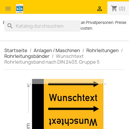
shopping_cart


(0)
Exklusiv für Geschäftskunden. Kein Verkauf an Privatpersonen. Preise
search
zzgl. MWST und Versandkosten.
Startseite
Anlagen / Maschinen
Rohrleitungen
Rohrleitungsbänder
Wunschtext
Rohrleitungsband nach DIN 2403, Gruppe 5