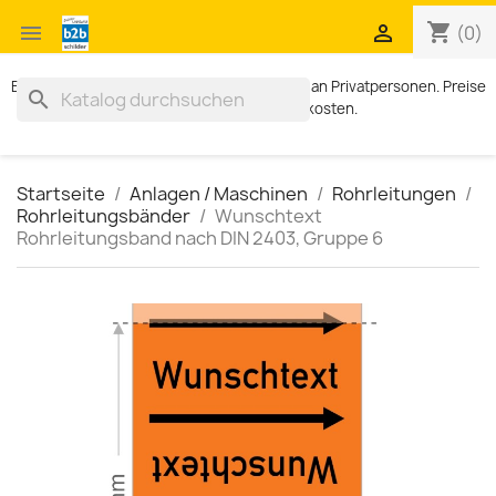
shopping_cart


(0)
Exklusiv für Geschäftskunden. Kein Verkauf an Privatpersonen. Preise
search
zzgl. MWST und Versandkosten.
Startseite
Anlagen / Maschinen
Rohrleitungen
Rohrleitungsbänder
Wunschtext
Rohrleitungsband nach DIN 2403, Gruppe 6