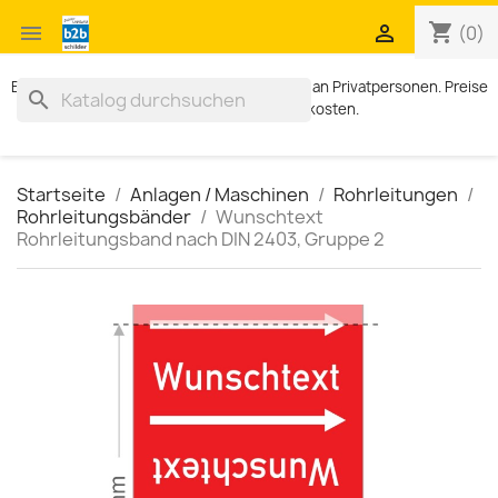
shopping_cart


(0)
Exklusiv für Geschäftskunden. Kein Verkauf an Privatpersonen. Preise
search
zzgl. MWST und Versandkosten.
Startseite
Anlagen / Maschinen
Rohrleitungen
Rohrleitungsbänder
Wunschtext
Rohrleitungsband nach DIN 2403, Gruppe 2