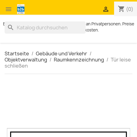
shopping_cart


(0)
Exklusiv für Geschäftskunden. Kein Verkauf an Privatpersonen. Preise
search
zzgl. MWST und Versandkosten.
Startseite
Gebäude und Verkehr
Objektverwaltung
Raumkennzeichnung
Tür leise
schließen