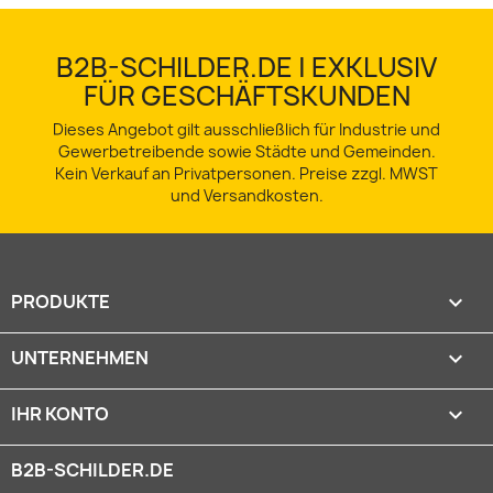
B2B-SCHILDER.DE | EXKLUSIV
FÜR GESCHÄFTSKUNDEN
Dieses Angebot gilt ausschließlich für Industrie und
Gewerbetreibende sowie Städte und Gemeinden.
Kein Verkauf an Privatpersonen. Preise zzgl. MWST
und Versandkosten.
PRODUKTE

UNTERNEHMEN

IHR KONTO

B2B-SCHILDER.DE