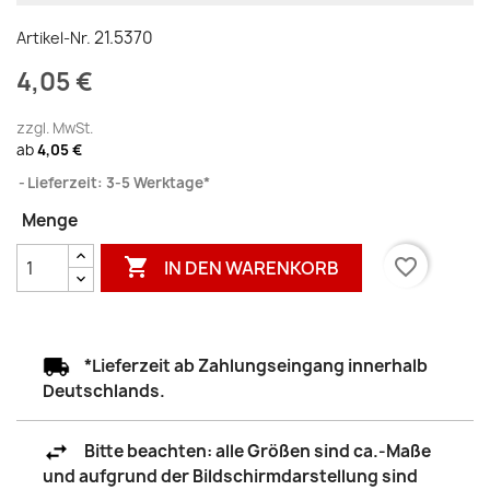
21.5370
Artikel-Nr.
4,05 €
zzgl. MwSt.
ab
4,05 €
Lieferzeit: 3-5 Werktage*
Menge

favorite_border
IN DEN WARENKORB
*Lieferzeit ab Zahlungseingang innerhalb
Deutschlands.
Bitte beachten: alle Größen sind ca.-Maße
und aufgrund der Bildschirmdarstellung sind