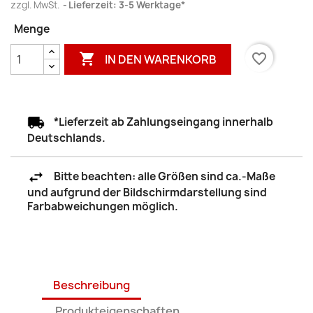
zzgl. MwSt.
Lieferzeit: 3-5 Werktage*
Menge

favorite_border
IN DEN WARENKORB
*Lieferzeit ab Zahlungseingang innerhalb
Deutschlands.
Bitte beachten: alle Größen sind ca.-Maße
und aufgrund der Bildschirmdarstellung sind
Farbabweichungen möglich.
Beschreibung
Produkteigenschaften