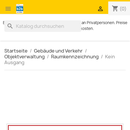
shopping_cart


(0)
Exklusiv für Geschäftskunden. Kein Verkauf an Privatpersonen. Preise
search
zzgl. MWST und Versandkosten.
Startseite
Gebäude und Verkehr
Objektverwaltung
Raumkennzeichnung
Kein
Ausgang