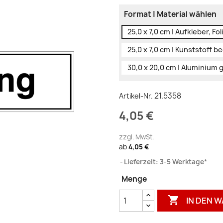
Format | Material wählen
25,0 x 7,0 cm | Aufkleber, Fol
25,0 x 7,0 cm | Kunststoff b
30,0 x 20,0 cm | Aluminium 
21.5358
Artikel-Nr.
4,05 €
zzgl. MwSt.
ab
4,05 €
Lieferzeit: 3-5 Werktage*
Menge

IN DEN 