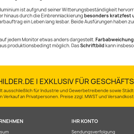
Aluminium ist aufgrund seiner Witterungsbeständigkeit hervor
r hinaus durch die Einbrennlackierung
besonders kratzfest 
arbauftrag ein Leben lang lesbar. Beide Ausfürungen haben z
auf jedem Monitor etwas anders dargestellt.
Farbabweichung
aus produktionsbedingt möglich. Das
Schriftbild
kann insbeso
ILDER.DE | EXKLUSIV FÜR GESCHÄF
lt ausschließlich für Industrie und Gewerbetreibende sowie Stä
in Verkauf an Privatpersonen. Preise zzgl. MWST und Versandkost
RNEHMEN
IHR KONTO
ssum
Sendungsverfolgung