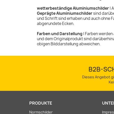
wetterbeständige Aluminiumschilder
| 
Geprägte Aluminiumschilder
sind darübe
und Schrift sind erhaben und auch ohne F
abgerundete Ecken.
Farben und Darstellung
| Farben werden 
und dem Originalprodukt sind darüberhin
obigen Bilddarstellung abweichen.
B2B-SCH
Dieses Angebot gi
Ke
PRODUKTE
UNTE
Normschilder
Impre