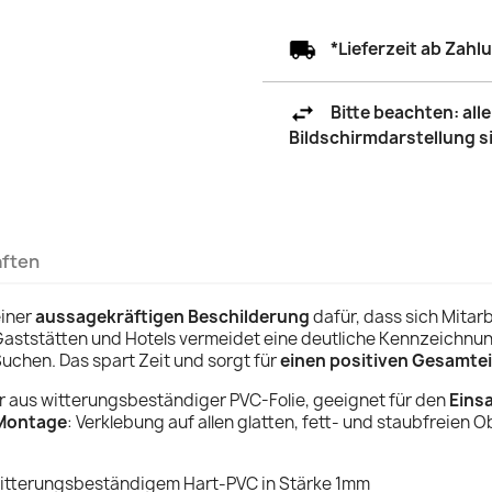
*Lieferzeit ab Zah
Bitte beachten: al
Bildschirmdarstellung 
aften
einer
aussagekräftigen Beschilderung
dafür, dass sich Mitarb
Gaststätten und Hotels vermeidet eine deutliche Kennzeichnu
uchen. Das spart Zeit und sorgt für
einen positiven Gesamte
r aus witterungsbeständiger PVC-Folie, geeignet für den
Eins
Montage
: Verklebung auf allen glatten, fett- und staubfreien 
 witterungsbeständigem Hart-PVC in Stärke 1mm