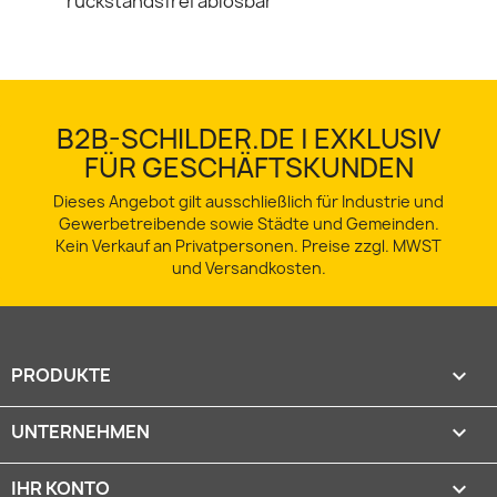
rückstandsfrei ablösbar
B2B-SCHILDER.DE | EXKLUSIV
FÜR GESCHÄFTSKUNDEN
Dieses Angebot gilt ausschließlich für Industrie und
Gewerbetreibende sowie Städte und Gemeinden.
Kein Verkauf an Privatpersonen. Preise zzgl. MWST
und Versandkosten.
PRODUKTE

UNTERNEHMEN

IHR KONTO
