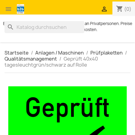
shopping_cart


(0)
Exklusiv für Geschäftskunden. Kein Verkauf an Privatpersonen. Preise
search
zzgl. MWST und Versandkosten.
Startseite
Anlagen / Maschinen
Prüfplaketten
Qualitätsmanagement
Geprüft 40x40
tagesleuchtgrün/schwarz auf Rolle