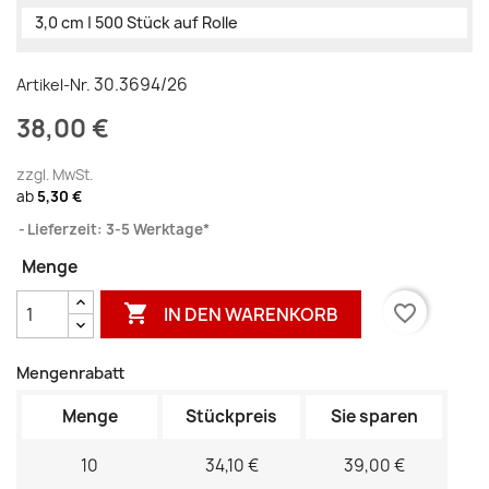
3,0 cm | 500 Stück auf Rolle
30.3694/26
Artikel-Nr.
38,00 €
zzgl. MwSt.
ab
5,30 €
Lieferzeit: 3-5 Werktage*
Menge

favorite_border
IN DEN WARENKORB
Mengenrabatt
Menge
Stückpreis
Sie sparen
10
34,10 €
39,00 €