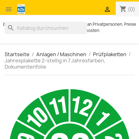
shopping_cart


(0)
Exklusiv für Geschäftskunden. Kein Verkauf an Privatpersonen. Preise
search
zzgl. MWST und Versandkosten.
Startseite
Anlagen / Maschinen
Prüfplaketten
Jahresplakette 2-stellig in 7 Jahresfarben,
Dokumentenfolie