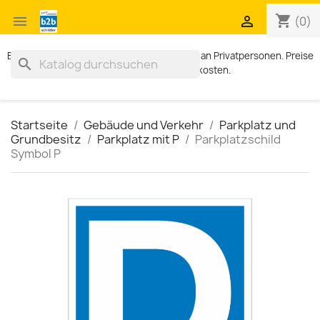
shopping_cart


(0)
Exklusiv für Geschäftskunden. Kein Verkauf an Privatpersonen. Preise
search
zzgl. MWST und Versandkosten.
Startseite
Gebäude und Verkehr
Parkplatz und
Grundbesitz
Parkplatz mit P
Parkplatzschild
Symbol P