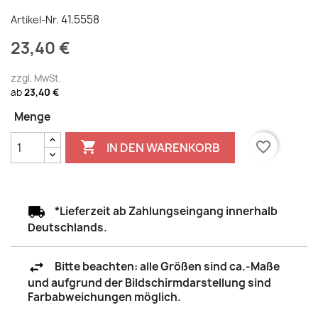
41.5558
Artikel-Nr.
23,40 €
zzgl. MwSt.
ab
23,40 €
Menge

favorite_border
IN DEN WARENKORB
*Lieferzeit ab Zahlungseingang innerhalb
Deutschlands.
Bitte beachten: alle Größen sind ca.-Maße
und aufgrund der Bildschirmdarstellung sind
Farbabweichungen möglich.