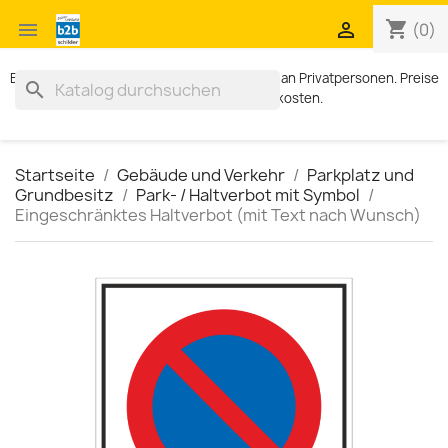
shopping_cart


(0)
Exklusiv für Geschäftskunden. Kein Verkauf an Privatpersonen. Preise
search
zzgl. MWST und Versandkosten.
Startseite
Gebäude und Verkehr
Parkplatz und
Grundbesitz
Park- / Haltverbot mit Symbol
Eingeschränktes Haltverbot (mit Text nach Wunsch)