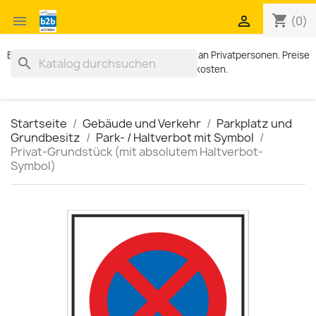
shopping_cart


(0)
Exklusiv für Geschäftskunden. Kein Verkauf an Privatpersonen. Preise
search
zzgl. MWST und Versandkosten.
Startseite
Gebäude und Verkehr
Parkplatz und
Grundbesitz
Park- / Haltverbot mit Symbol
Privat-Grundstück (mit absolutem Haltverbot-
Symbol)