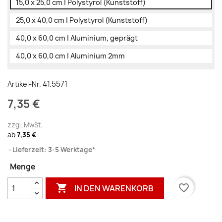
15,0 x 25,0 cm | Polystyrol (Kunststoff)
25,0 x 40,0 cm | Polystyrol (Kunststoff)
40,0 x 60,0 cm | Aluminium, geprägt
40,0 x 60,0 cm | Aluminium 2mm
41.5571
Artikel-Nr.
7,35 €
zzgl. MwSt.
ab
7,35 €
Lieferzeit: 3-5 Werktage*
Menge

favorite_border
IN DEN WARENKORB