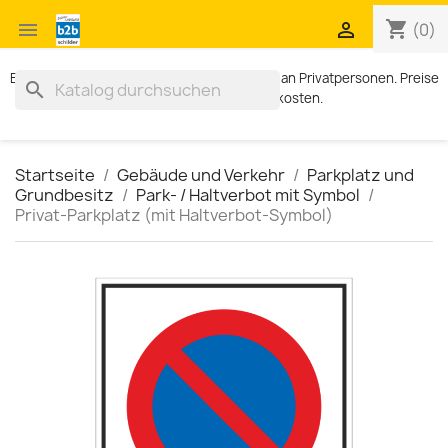
shopping_cart


(0)
Exklusiv für Geschäftskunden. Kein Verkauf an Privatpersonen. Preise
search
zzgl. MWST und Versandkosten.
Startseite
Gebäude und Verkehr
Parkplatz und
Grundbesitz
Park- / Haltverbot mit Symbol
Privat-Parkplatz (mit Haltverbot-Symbol)