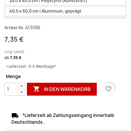
25,0 x 40,0 cm | Polystyrol (Kunststoff)
40,0 x 60,0 cm | Aluminium, geprägt
41.5156
Artikel-Nr.
7,35 €
zzgl. MwSt.
ab
7,35 €
Lieferzeit: 3-5 Werktage*
Menge

favorite_border
IN DEN WARENKORB
*Lieferzeit ab Zahlungseingang innerhalb
Deutschlands.