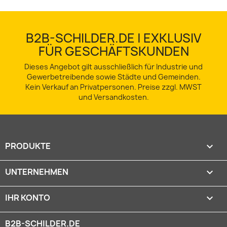
B2B-SCHILDER.DE | EXKLUSIV
FÜR GESCHÄFTSKUNDEN
Dieses Angebot gilt ausschließlich für Industrie und
Gewerbetreibende sowie Städte und Gemeinden.
Kein Verkauf an Privatpersonen. Preise zzgl. MWST
und Versandkosten.
PRODUKTE

UNTERNEHMEN

IHR KONTO

B2B-SCHILDER.DE