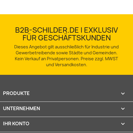
B2B-SCHILDER.DE | EXKLUSIV
FÜR GESCHÄFTSKUNDEN
Dieses Angebot gilt ausschließlich für Industrie und
Gewerbetreibende sowie Städte und Gemeinden.
Kein Verkauf an Privatpersonen. Preise zzgl. MWST
und Versandkosten.
PRODUKTE

UNTERNEHMEN

IHR KONTO
