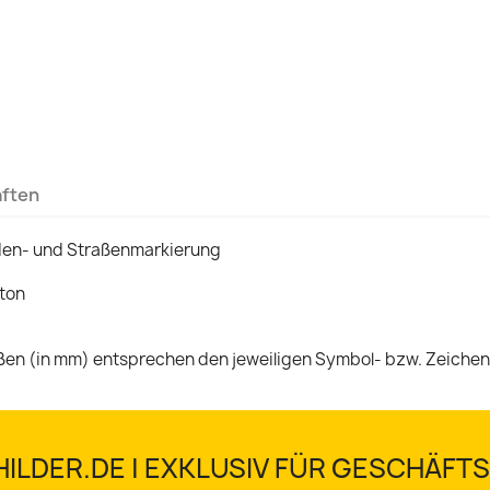
aften
den- und Straßenmarkierung
ton
en (in mm) entsprechen den jeweiligen Symbol- bzw. Zeiche
ILDER.DE | EXKLUSIV FÜR GESCHÄF