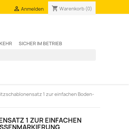
shopping_cart

Warenkorb
(0)
Anmelden
RKEHR
SICHER IM BETRIEB
itzschablonensatz 1 zur einfachen Boden-
NSATZ 1 ZUR EINFACHEN
SSENMARKIERUNG