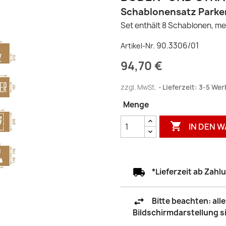
Schablonensatz Parken 
Set enthält 8 Schablonen, 
90.3306/01
Artikel-Nr.
94,70 €
zzgl. MwSt.
Lieferzeit: 3-5 We
Menge

IN DEN 
*Lieferzeit ab Zah
Bitte beachten: al
Bildschirmdarstellung 