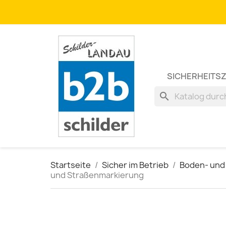
SICHERHEITS
search
Startseite
Sicher im Betrieb
Boden- und
und Straßenmarkierung