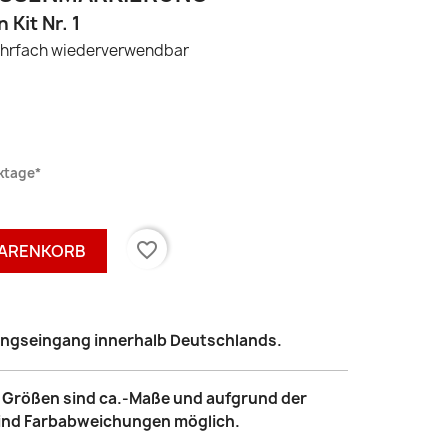
Kit Nr. 1
mehrfach wiederverwendbar
rktage*
favorite_border
WARENKORB
lungseingang innerhalb Deutschlands.
le Größen sind ca.-Maße und aufgrund der
sind Farbabweichungen möglich.