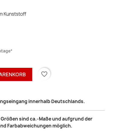
cm Kunststoff
rktage*
favorite_border
WARENKORB
lungseingang innerhalb Deutschlands.
le Größen sind ca.-Maße und aufgrund der
sind Farbabweichungen möglich.