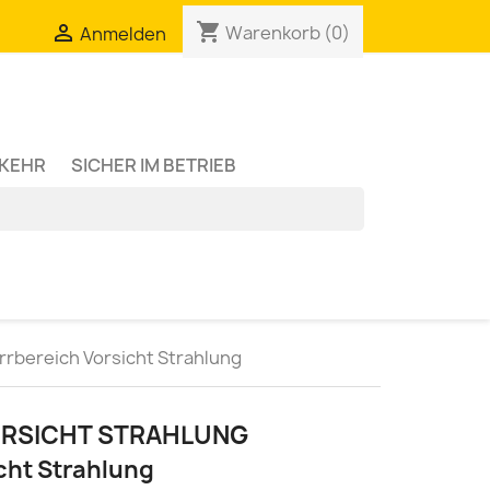
shopping_cart

Warenkorb
(0)
Anmelden
RKEHR
SICHER IM BETRIEB
rrbereich Vorsicht Strahlung
ORSICHT STRAHLUNG
cht Strahlung