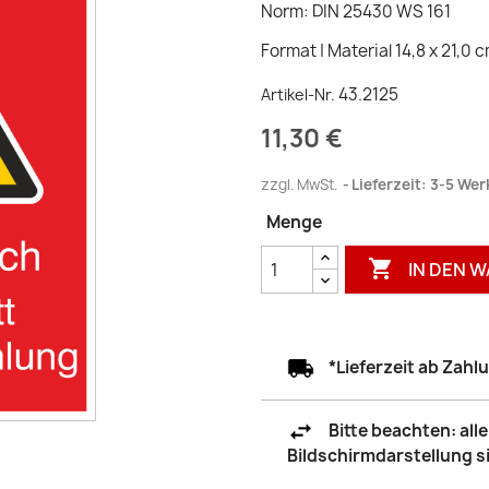
Norm: DIN 25430 WS 161
Format | Material 14,8 x 21,0 
43.2125
Artikel-Nr.
11,30 €
zzgl. MwSt.
Lieferzeit: 3-5 We
Menge

IN DEN 
*Lieferzeit ab Zah
Bitte beachten: al
Bildschirmdarstellung 