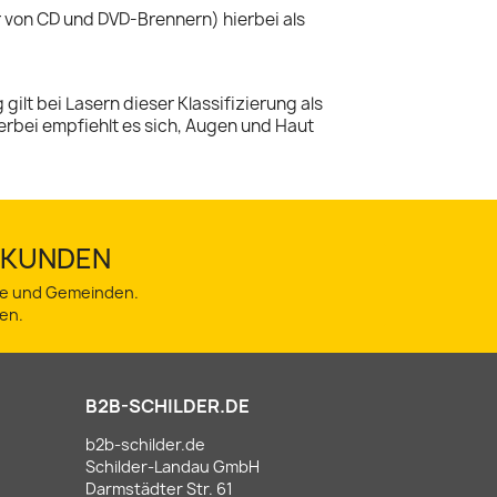
r von CD und DVD-Brennern) hierbei als
lt bei Lasern dieser Klassifizierung als
erbei empfiehlt es sich, Augen und Haut
TSKUNDEN
dte und Gemeinden.
en.
B2B-SCHILDER.DE
b2b-schilder.de
Schilder-Landau GmbH
Darmstädter Str. 61