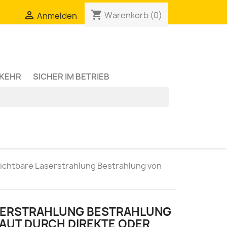
shopping_cart

Warenkorb
(0)
Anmelden
RKEHR
SICHER IM BETRIEB
ichtbare Laserstrahlung Bestrahlung von
SERSTRAHLUNG BESTRAHLUNG
AUT DURCH DIREKTE ODER