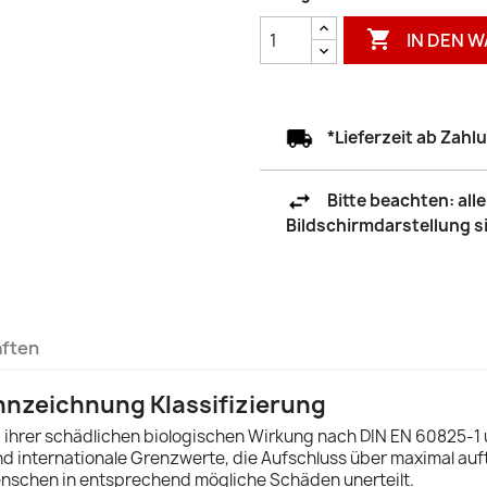

IN DEN 
*Lieferzeit ab Zah
Bitte beachten: al
Bildschirmdarstellung 
aften
nzeichnung Klassifizierung
hrer schädlichen biologischen Wirkung nach DIN EN 60825-1 un
 und internationale Grenzwerte, die Aufschluss über maximal a
nschen in entsprechend mögliche Schäden unerteilt.