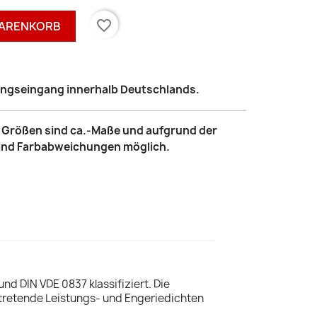
favorite_border
WARENKORB
lungseingang innerhalb Deutschlands.
le Größen sind ca.-Maße und aufgrund der
sind Farbabweichungen möglich.
d DIN VDE 0837 klassifiziert. Die
uftretende Leistungs- und Engeriedichten