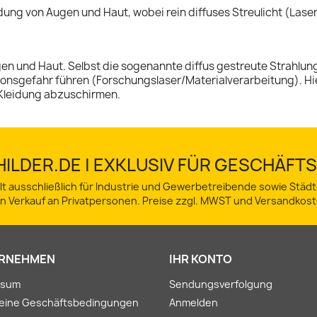
dung von Augen und Haut, wobei rein diffuses Streulicht (Lase
 und Haut. Selbst die sogenannte diffus gestreute Strahlung gi
ionsgefahr führen (Forschungslaser/Materialverarbeitung). Hi
Kleidung abzuschirmen.
ILDER.DE | EXKLUSIV FÜR GESCHÄF
lt ausschließlich für Industrie und Gewerbetreibende sowie Stä
in Verkauf an Privatpersonen. Preise zzgl. MWST und Versandkost
RNEHMEN
IHR KONTO
ssum
Sendungsverfolgung
meine Geschäftsbedingungen
Anmelden