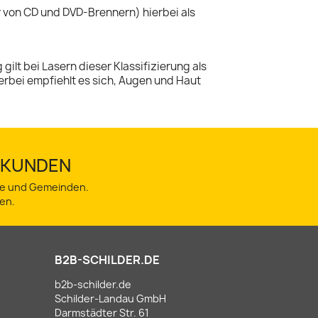
r von CD und DVD-Brennern) hierbei als
lt bei Lasern dieser Klassifizierung als
erbei empfiehlt es sich, Augen und Haut
TSKUNDEN
dte und Gemeinden.
en.
B2B-SCHILDER.DE
b2b-schilder.de
Schilder-Landau GmbH
Darmstädter Str. 61