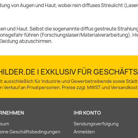
dung von Augen und Haut, wobei rein diffuses Streulicht (Lase
 und Haut. Selbst die sogenannte diffus gestreute Strahlung gi
ionsgefahr führen (Forschungslaser/Materialverarbeitung). Hi
Kleidung abzuschirmen.
ILDER.DE | EXKLUSIV FÜR GESCHÄF
lt ausschließlich für Industrie und Gewerbetreibende sowie Stä
in Verkauf an Privatpersonen. Preise zzgl. MWST und Versandkost
RNEHMEN
IHR KONTO
ssum
Sendungsverfolgung
meine Geschäftsbedingungen
Anmelden