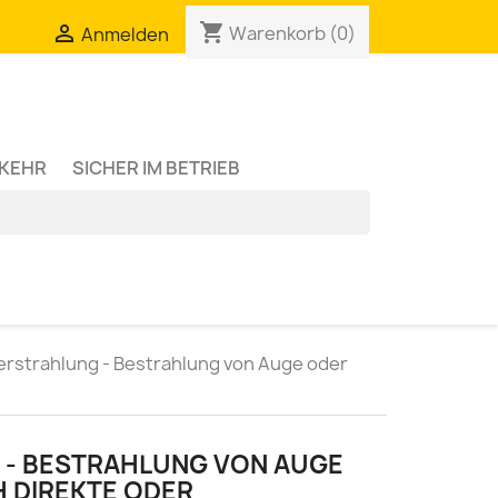
shopping_cart

Warenkorb
(0)
Anmelden
RKEHR
SICHER IM BETRIEB
erstrahlung - Bestrahlung von Auge oder
 - BESTRAHLUNG VON AUGE
 DIREKTE ODER