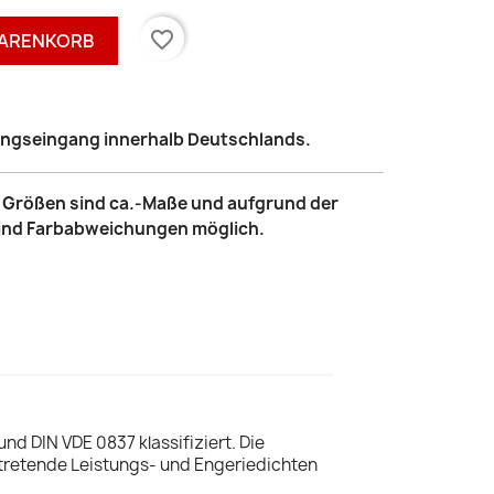
favorite_border
WARENKORB
lungseingang innerhalb Deutschlands.
le Größen sind ca.-Maße und aufgrund der
sind Farbabweichungen möglich.
d DIN VDE 0837 klassifiziert. Die
uftretende Leistungs- und Engeriedichten