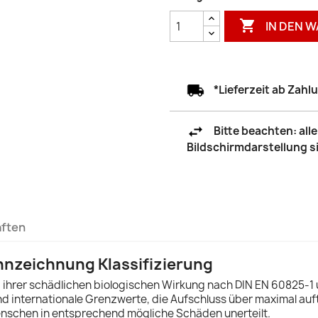

IN DEN 
*Lieferzeit ab Zah
Bitte beachten: al
Bildschirmdarstellung 
aften
nzeichnung Klassifizierung
hrer schädlichen biologischen Wirkung nach DIN EN 60825-1 un
 und internationale Grenzwerte, die Aufschluss über maximal a
nschen in entsprechend mögliche Schäden unerteilt.